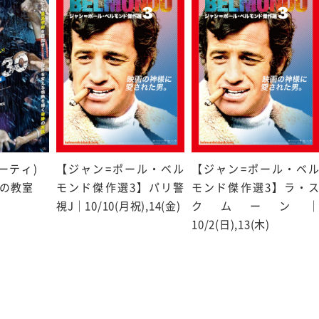
サーティ)
【ジャン=ポール・ベル
【ジャン=ポール・ベ
の教室
モンド傑作選3】パリ警
モンド傑作選3】ラ・
視J｜10/10(月祝),14(金)
クムーン
10/2(日),13(木)